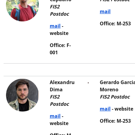
FIS2
mail
Postdoc
Office: M-253
mail
-
website
Office: F-
001
Alexandru
Gerardo Garci
Dima
Moreno
FIS2
FIS2 Postdoc
Postdoc
mail
- website
mail
-
Office: M-253
website