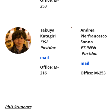
Office: M-
253
Takuya
Andrea
Katagiri
Pierfrancesco
FIS2
Sanna
Postdoc
ET-INFN
Postdoc
mail
mail
Office: M-
216
Office: M-253
PhD Students