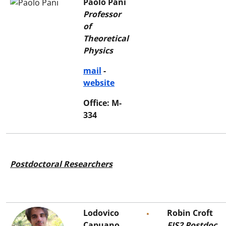
Paolo Pani
Professor
of
Theoretical
Physics
mail
-
website
Office: M-
334
Postdoctoral Researchers
Lodovico
Robin Croft
Capuano
FIS2 Postdoc