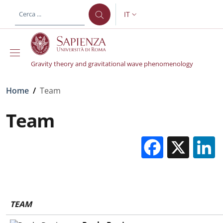
Salta al contenuto principale
Skip to footer content
IT
SELETTORE LINGUA: CURREN
Gravity theory and gravitational wave phenomenology
Briciole di pane
Home
/
Team
Team
Facebo
X
TEAM