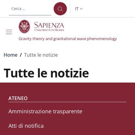
Salta al contenuto principale
Skip to footer content
IT
SELETTORE LINGUA: CURREN
Gravity theory and gravitational wave phenomenology
Briciole di pane
Home
/
Tutte le notizie
Tutte le notizie
Footer menu
ATENEO
Amministrazione trasparente
Atti di notifica